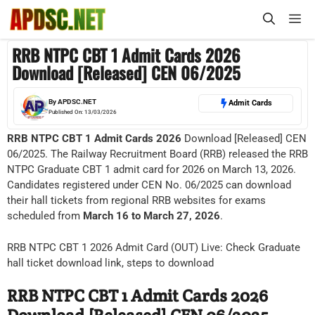
Skip
M
to
content
RRB NTPC CBT 1 Admit Cards 2026
Download [Released] CEN 06/2025
By
APDSC.NET
Admit Cards
Published On:
13/03/2026
RRB NTPC CBT 1 Admit Cards 2026
Download [Released] CEN
06/2025. The Railway Recruitment Board (RRB) released the RRB
NTPC Graduate CBT 1 admit card for 2026 on March 13, 2026.
Candidates registered under CEN No. 06/2025 can download
their hall tickets from regional RRB websites for exams
scheduled from
March 16 to March 27, 2026
.
RRB NTPC CBT 1 2026 Admit Card (OUT) Live: Check Graduate
hall ticket download link, steps to download
RRB NTPC CBT 1 Admit Cards 2026