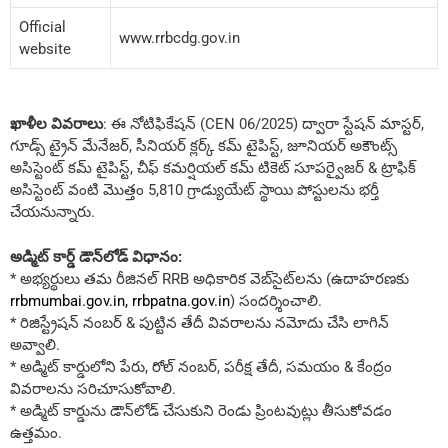
Official
www.rrbcdg.gov.in
website
ఖాళీల వివరాలు
: ఈ నోటిఫికేషన్ (CEN 06/2025) ద్వారా స్టేషన్ మాస్టర్,
గూడ్స్ ట్రైన్ మేనేజర్, సీనియర్ క్లర్క్ కమ్ టైపిస్ట్, జూనియర్ అకౌంట్స్
అసిస్టెంట్ కమ్ టైపిస్ట్, చీఫ్ కమర్షియల్ కమ్ టికెట్ సూపర్వైజర్ & ట్రాఫిక్
అసిస్టెంట్ వంటి మొత్తం 5,810 గ్రాడ్యుయేట్ స్థాయి పోస్టులను భర్తీ
చేయనున్నారు.
అడ్మిట్ కార్డ్ డౌన్‌లోడ్ విధానం:
* అభ్యర్థులు తమ రీజినల్ RRB అధికారిక వెబ్‌సైట్‌లను (ఉదాహరణకు
rrbmumbai.gov.in, rrbpatna.gov.in
) సందర్శించాలి.
* రిజిస్ట్రేషన్ నంబర్ & పుట్టిన తేదీ వివరాలను నమోదు చేసి లాగిన్
అవ్వాలి.
* అడ్మిట్ కార్డులోని పేరు, రోల్ నంబర్, పరీక్ష తేదీ, సమయం & కేంద్రం
వివరాలను సరిచూసుకోవాలి.
* అడ్మిట్ కార్డును డౌన్‌లోడ్ చేసుకుని రెండు ప్రింటవుట్లు తీసుకోవడం
ఉత్తమం.